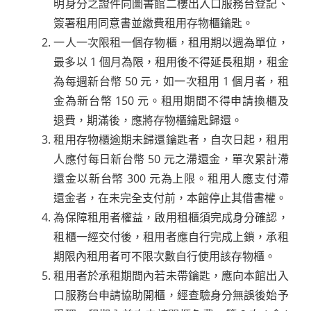
明身分之證件向圖書館二樓出入口服務台登記、
簽署租用同意書並繳費租用存物櫃鑰匙。
一人一次限租一個存物櫃，租用期以週為單位，
最多以 1 個月為限，租用後不得延長租期，租金
為每週新台幣 50 元，如一次租用 1 個月者，租
金為新台幣 150 元。租用期間不得申請換櫃及
退費，期滿後，應將存物櫃鑰匙歸還。
租用存物櫃逾期未歸還鑰匙者，自次日起，租用
人應付每日新台幣 50 元之滯還金，單次累計滯
還金以新台幣 300 元為上限。租用人應支付滯
還金者，在未完全支付前，本館停止其借書權。
為保障租用者權益，啟用租櫃須完成身分確認，
租櫃一經交付後，租用者應自行完成上鎖，承租
期限內租用者可不限次數自行使用該存物櫃。
租用者於承租期間內若未帶鑰匙，應向本館出入
口服務台申請協助開櫃，經查驗身分無誤後始予