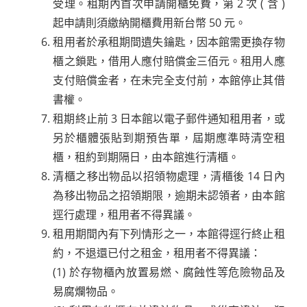
受理。租期內首次申請開櫃免費，第 2 次 ( 含 )
起申請則須繳納開櫃費用新台幣 50 元。
租用者於承租期間遺失鑰匙，因本館需更換存物
櫃之鎖匙，借用人應付賠償金三佰元。租用人應
支付賠償金者，在未完全支付前，本館停止其借
書權。
租期終止前 3 日本館以電子郵件通知租用者，或
另於櫃體張貼到期預告單，屆期應準時清空租
櫃，租約到期隔日，由本館進行清櫃。
清櫃之移出物品以招領物處理，清櫃後 14 日內
為移出物品之招領期限，逾期未認領者，由本館
逕行處理，租用者不得異議。
租用期間內有下列情形之一，本館得逕行終止租
約，不退還已付之租金，租用者不得異議：
(1) 於存物櫃內放置易燃、腐蝕性等危險物品及
易腐爛物品。