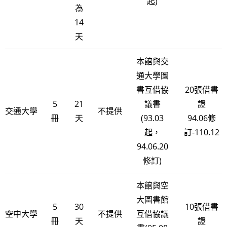
起)
為
14
天
本館與交
通大學圖
書互借協
20張借書
5
21
議書
證
交通大學
不提供
冊
天
(93.03
94.06修
起，
訂-110.12
94.06.20
修訂)
本館與空
大圖書館
5
30
10張借書
空中大學
不提供
互借協議
冊
天
證