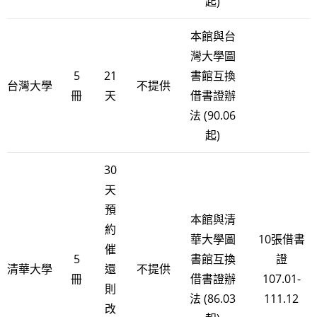
起)
本館與台
灣大學圖
5
21
書館互換
台灣大學
不提供
冊
天
借書證辦
法 (90.06
起)
30
天
預
本館與清
約
華大學圖
10張借書
催
5
書館互換
證
清華大學
還
不提供
冊
借書證辦
107.01-
則
法 (86.03
111.12
改