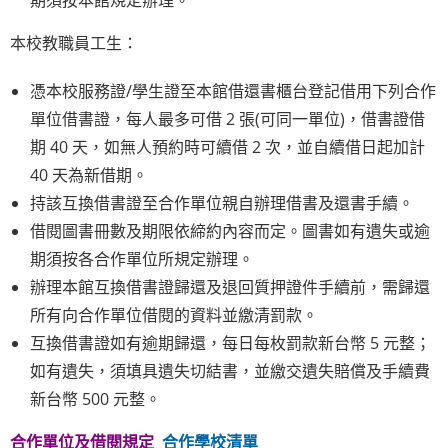
期須按本館規定辦理。
本校教職員工生：
憑本校服務證/學生證至本館借還書櫃台登記借用下列合作
單位借書證，每人最多可借 2 張(可同一單位)，借書證借
期 40 天，如無人預約時可續借 2 次，並自續借日起加計
40 天為新借期。
持該互換借書證至合作單位親自辦理借書及還書手續。
借閱圖書冊數及期限依締約內容而定。圖書如有遺失或逾
期須按各合作單位所規定辦理。
辦理本館互換借書證歸還及退回質押證件手續前，需歸還
所有向合作單位借閱的資料並繳清罰款。
互換借書證如有逾期歸還，每日每枚罰款新台幣 5 元整；
如有遺失，須填具遺失切結書，並繳交遺失賠償及手續費
新台幣 500 元整。
合作單位及借閱規定
合作學校清單