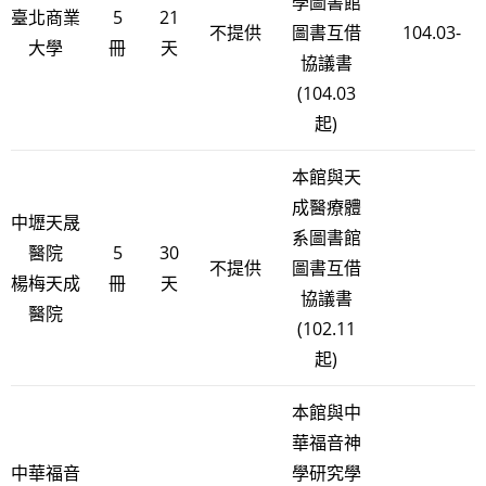
學圖書館
臺北商業
5
21
不提供
圖書互借
104.03-
大學
冊
天
協議書
(104.03
起)
本館與天
成醫療體
中壢天晟
系圖書館
醫院
5
30
不提供
圖書互借
楊梅天成
冊
天
協議書
醫院
(102.11
起)
本館與中
華福音神
中華福音
學研究學