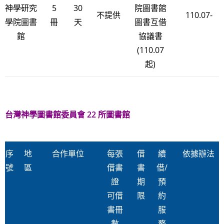
神學研究
5
30
院圖書館
不提供
110.07-
學院圖書
冊
天
圖書互借
館
協議書
(110.07
起)
台灣神學圖書館委員會 22 所圖書館
序
地
合作單位
每張
借
續
依據辦法
號
區
借書
書
借/
證
期
預
可借
限
約
書冊
服
數
務