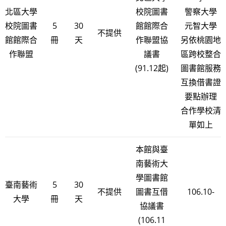
北區大學
校院圖書
警察大學
校院圖書
5
30
館館際合
元智大學
不提供
館館際合
冊
天
作聯盟協
另依桃園地
作聯盟
議書
區跨校整合
(91.12起)
圖書館服務
互換借書證
要點辦理
合作學校清
單如上
本館與臺
南藝術大
學圖書館
臺南藝術
5
30
不提供
圖書互借
106.10-
大學
冊
天
協議書
(106.11