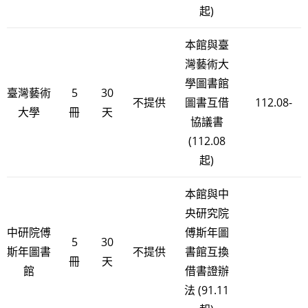
起)
本館與臺
灣藝術大
學圖書館
臺灣藝術
5
30
不提供
圖書互借
112.08-
大學
冊
天
協議書
(112.08
起)
本館與中
央研究院
中研院傅
傅斯年圖
5
30
斯年圖書
不提供
書館互換
冊
天
館
借書證辦
法 (91.11