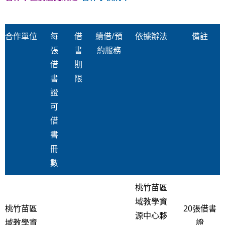
合作單位
每
借
續借/預
依據辦法
備註
張
書
約服務
借
期
書
限
證
可
借
書
冊
數
桃竹苗區
域教學資
桃竹苗區
20張借書
源中心夥
域教學資
證