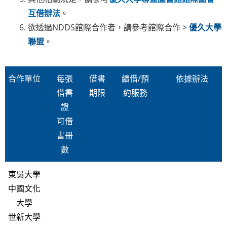
互借辦法
。
欲透過NDDS館際合作者，請參考館際合作 >
優久大學
聯盟
。
合作單位
每張
借書
續借/預
依據辦法
借書
期限
約服務
證
可借
書冊
數
東吳大學
中國文化
大學
世新大學