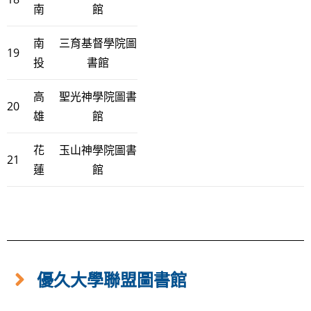
南
館
南
三育基督學院圖
19
投
書館
高
聖光神學院圖書
20
雄
館
花
玉山神學院圖書
21
蓮
館
優久大學聯盟圖書館