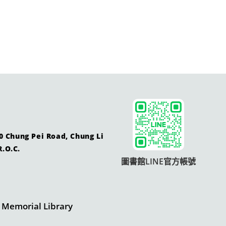
ung Pei Road, Chung Li
R.O.C.
圖書館LINE官方帳號
morial Library