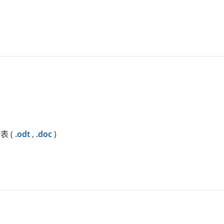
 (
.odt
,
.doc
)