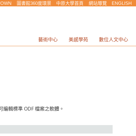
TOWN
圖書館360度環景
中原大學首頁
網站導覽
ENGLISH
藝術中心
美感學苑
數位人文中心
可編輯標準 ODF 檔案之軟體。