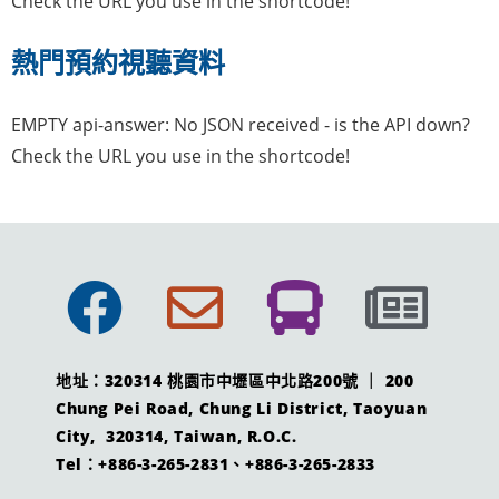
Check the URL you use in the shortcode!
熱門預約視聽資料
EMPTY api-answer: No JSON received - is the API down?
Check the URL you use in the shortcode!
地址：320314 桃園市中壢區中北路200號 ｜ 200
Chung Pei Road, Chung Li District, Taoyuan
City, 320314, Taiwan, R.O.C.
Tel：+886-3-265-2831、+886-3-265-2833