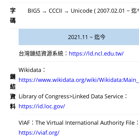
字
BIG5 → CCCII → Unicode ( 2007.02.01 ~ 迄
碼
2021.11 ~ 迄今
台灣鏈結資源系統：
https://ld.ncl.edu.tw/
Wikidata：
鏈
https://www.wikidata.org/wiki/Wikidata:Main
結
Library of Congress>Linked Data Service：
資
https://id.loc.gov/
料
VIAF：The Virtual International Authority File
https://viaf.org/