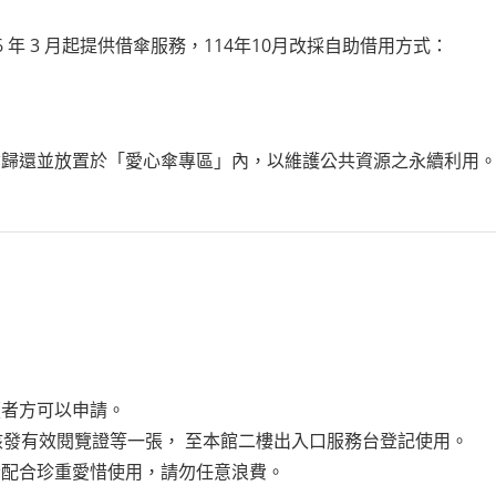
6
年
3
月起提供借傘服務，
114
年
10
月改採自助借用方式：
傘歸還並放置於「愛心傘專區」內，以維護公共資源之永續利用
讀者方可以申請。
核發有效閱覽證等一張， 至本館二樓出入口服務台登記使用。
者配合珍重愛惜使用，請勿任意浪費。