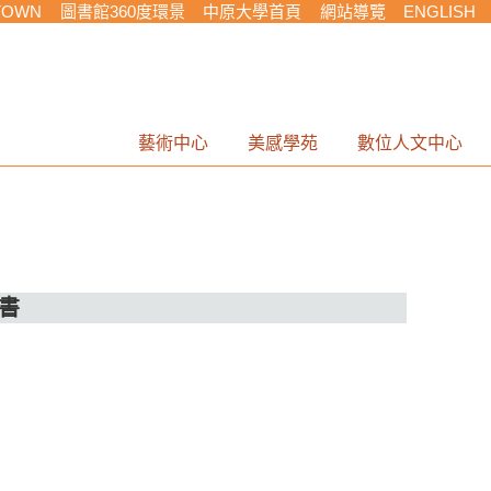
TOWN
圖書館360度環景
中原大學首頁
網站導覽
ENGLISH
藝術中心
美感學苑
數位人文中心
書