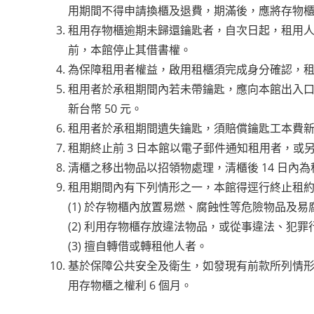
用期間不得申請換櫃及退費，期滿後，應將存物
租用存物櫃逾期未歸還鑰匙者，自次日起，租用人應
前，本館停止其借書權。
為保障租用者權益，啟用租櫃須完成身分確認，
租用者於承租期間內若未帶鑰匙，應向本館出入口
新台幣 50 元。
租用者於承租期間遺失鑰匙，須賠償鑰匙工本費新台幣
租期終止前 3 日本館以電子郵件通知租用者，
清櫃之移出物品以招領物處理，清櫃後 14 日
租用期間內有下列情形之一，本館得逕行終止租
(1) 於存物櫃內放置易燃、腐蝕性等危險物品及易
(2) 利用存物櫃存放違法物品，或從事違法、犯罪
(3) 擅自轉借或轉租他人者。
基於保障公共安全及衛生，如發現有前款所列情
用存物櫃之權利 6 個月。