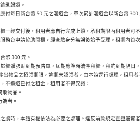
櫃鑰匙歸還。
付每日新台幣 50 元之滯還金，單次累計滯還金以新台幣 30
租櫃一經交付後，租用者應自行完成上鎖，承租期限內租用者可
服務台申請協助開櫃，經查驗身分無誤後始予受理。租期內首次申請
 300 元。
或另於櫃體張貼到期預告單，屆期應準時清空租櫃，租約到期隔日
內為移出物品之招領期限，逾期未認領者，由本館逕行處理，租用者
約，不退還已付之租金，租用者不得異議：
腐爛物品。
行為者。
形之虞時，本館有權依法為必要之處理。違反前款規定查證屬實