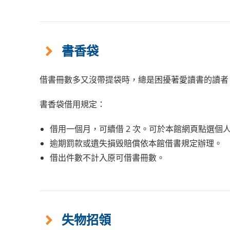
書香袋
借書冊數多又沒帶提袋時，總是困擾著愛讀書的讀者
書香袋借用規定：
借用一個月，可續借 2 次。可於本館網頁點選
逾期罰款或遺失損毁賠償依本館借書規定辦理。
借出件數不計入原可借書冊數。
失物招領