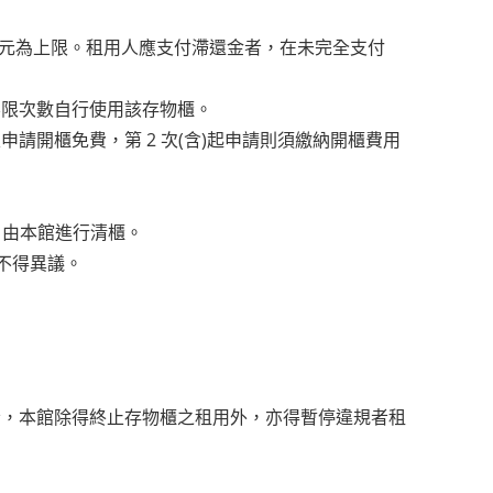
0 元為上限。租用人應支付滯還金者，在未完全支付
不限次數自行使用該存物櫃。
開櫃免費，第 2 次(含)起申請則須繳納開櫃費用
，由本館進行清櫃。
不得異議。
者，本館除得終止存物櫃之租用外，亦得暫停違規者租