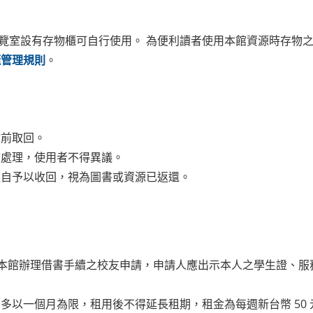
覽室設有存物櫃可自行使用。 為便利讀者使用本館資源時存物
櫃管理規則
。
館前取回。
物處理，使用者不得異議。
逕自予以收回，視為圖書或資源已返還。
向本館辦理借書手續之校友申請，申請人應出示本人之學生證、
以一個月為限，租用後不得延長租期，租金為每週新台幣 50 元