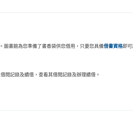
。圖書館為您準備了書香袋供您借用，只要您具備
借書資格
即可
個人借閱記錄及續借，查看其借閱記錄及辦理續借。