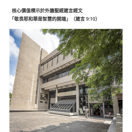
核心價值標示於外牆聖經箴言經文
「敬畏耶和華是智慧的開端」（箴言
9:10
）