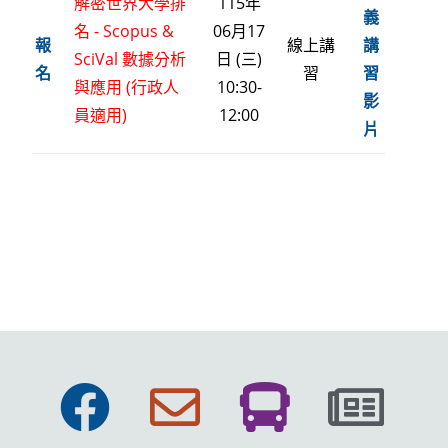
解密世界大學排
115年
義
名 - Scopus &
06月17
報
線上講
講
SciVal 數據分析
日 (三)
名
習
習
與應用 (行政人
10:30-
影
員適用)
12:00
片