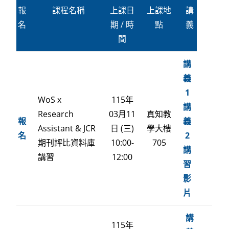
報
課程名稱
上課日
上課地
講
名
期 / 時
點
義
間
講
義
1
WoS x
115年
講
Research
03月11
真知教
報
義
Assistant & JCR
日 (三)
學大樓
名
2
期刊評比資料庫
10:00-
705
講
講習
12:00
習
影
片
講
115年