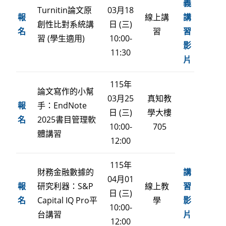
義
Turnitin論文原
03月18
報
線上講
講
創性比對系統講
日 (三)
名
習
習
習 (學生適用)
10:00-
影
11:30
片
115年
論文寫作的小幫
03月25
真知教
報
手：EndNote
日 (三)
學大樓
名
2025書目管理軟
10:00-
705
體講習
12:00
115年
財務金融數據的
講
04月01
報
研究利器：S&P
線上教
習
日 (三)
名
Capital IQ Pro平
學
影
10:00-
台講習
片
12:00