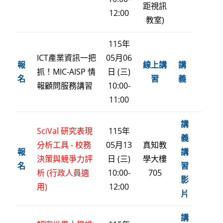
距視訊
12:00
教室)
115年
ICT產業資訊一把
05月06
報
線上講
講
抓！MIC-AISP 情
日 (三)
名
習
義
報顧問服務講習
10:00-
11:00
講
SciVal 研究表現
115年
義
分析工具 - 校務
05月13
真知教
報
講
決策與競爭力評
日 (三)
學大樓
名
習
析 (行政人員適
10:00-
705
影
用)
12:00
片
講