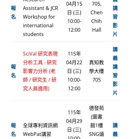
04月15
705,
報
Assistant & JCR
講
日 (三)
Chen
名
Workshop for
習
10:00-
Chih
international
影
12:00
Hall
students
片
講
SciVal 研究表現
115年
義
分析工具 - 研究
04月22
真知教
報
講
影響力分析 (老
日 (三)
學大樓
名
習
師 / 研究生 / 研
10:00-
705
影
究人員適用)
12:00
片
德發苑
115年
(圖書
04月29
報
全球專利資訊網
館1樓
講
日 (三)
名
WebPat講習
SNG遠
義
10:00-