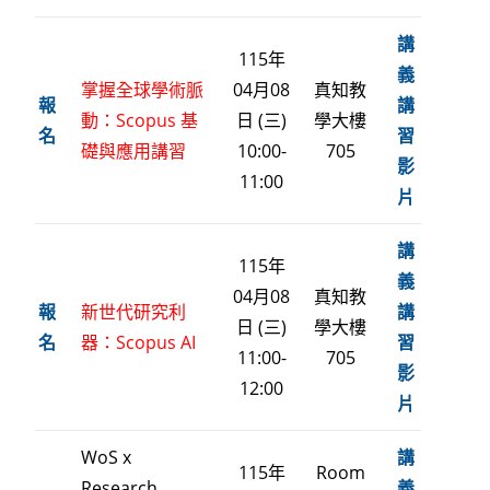
講
115年
義
掌握全球學術脈
04月08
真知教
報
講
動：Scopus 基
日 (三)
學大樓
名
習
礎與應用講習
10:00-
705
影
11:00
片
講
115年
義
04月08
真知教
報
新世代研究利
講
日 (三)
學大樓
名
器：Scopus AI
習
11:00-
705
影
12:00
片
WoS x
講
115年
Room
Research
義