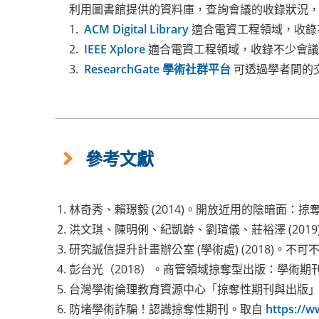
利用圖書館提供的資料庫，查詢會議的收錄狀況
1.
ACM Digital Library
適合電資工程領域，收錄
2
.
IEEE Xplore
適合電資工程領域，收錄不少會議
3.
ResearchGate 學術社群平台
可透過學者間的
參考文獻
林奇秀、賴璟毅 (2014)。開放近用的陰暗面：
洪文琪、陳明俐、紀凱齡、劉瑄儀、莊裕澤 (201
研究誠信提升計畫辦公室 (學術處) (2018)。不
彭台光（2018）。商管領域掠奪型出版：學術期
台灣學術倫理教育資源中心「掠奪性期刊與出版
防堵學術詐騙！認識掠奪性期刊。取自
https:/