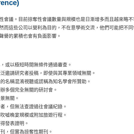
ence)
性會議。目前掠奪性會議數量與規模也是日漸增多而且越來略不
然而這些公司以營利為目的，不在意學術交流，他們可能把不同
聲譽的累積也會有負面影響。
準，或以極短時間無條件通過審查。
廣泛邀請研究者投稿，即使與其專業領域無關。
似的名稱混淆視聽或謊稱為知名學會所贊助。
舉辦多個完全無關的研討會。
背景無關。
講者，但無法查證過往會議紀錄。
並吹噓晚宴規模或附加旅遊行程。
獲得發表證明。
期刊，但實為掠奪性期刊。