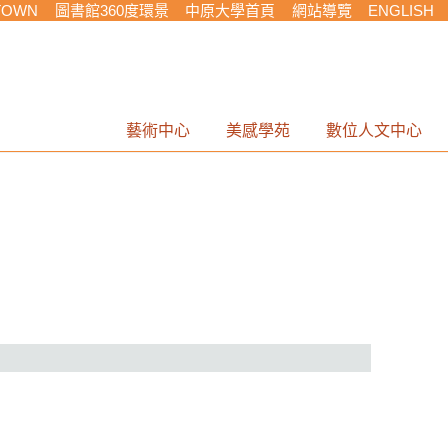
TOWN
圖書館360度環景
中原大學首頁
網站導覽
ENGLISH
藝術中心
美感學苑
數位人文中心