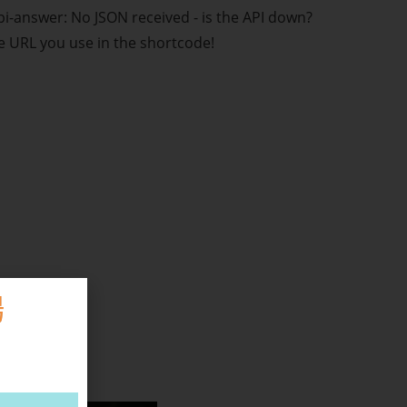
i-answer: No JSON received - is the API down?
e URL you use in the shortcode!
場