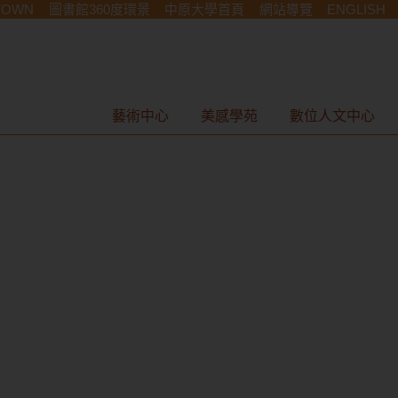
TOWN
圖書館360度環景
中原大學首頁
網站導覽
ENGLISH
藝術中心
美感學苑
數位人文中心