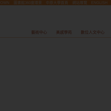
TOWN
圖書館360度環景
中原大學首頁
網站導覽
ENGLISH
藝術中心
美感學苑
數位人文中心