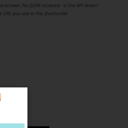
i-answer: No JSON received - is the API down?
e URL you use in the shortcode!
場